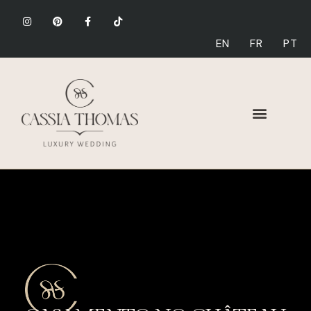
EN
FR
PT